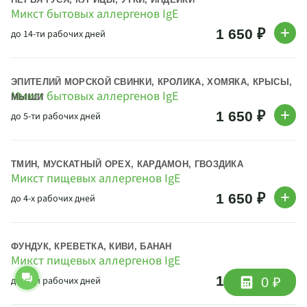
ПЕРЬЯ ГУСЯ, КУРИЦЫ, УТКИ, ИНДЕЙКИ
Микст бытовых аллергенов IgE
1 650 ₽
до 14-ти рабочих дней
ЭПИТЕЛИЙ МОРСКОЙ СВИНКИ, КРОЛИКА, ХОМЯКА, КРЫСЫ,
Микст бытовых аллергенов IgE
МЫШИ
1 650 ₽
до 5-ти рабочих дней
ТМИН, МУСКАТНЫЙ ОРЕХ, КАРДАМОН, ГВОЗДИКА
Микст пищевых аллергенов IgE
1 650 ₽
до 4-х рабочих дней
ФУНДУК, КРЕВЕТКА, КИВИ, БАНАН
Микст пищевых аллергенов IgE
1 650 ₽
до 5-ти рабочих дней
0 ₽