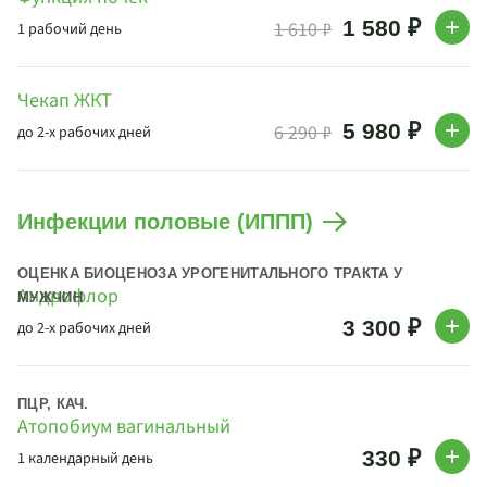
1 580 ₽
1 610 ₽
1 рабочий день
Чекап ЖКТ
5 980 ₽
6 290 ₽
до 2-х рабочих дней
Инфекции половые (ИППП)
ОЦЕНКА БИОЦЕНОЗА УРОГЕНИТАЛЬНОГО ТРАКТА У
Андрофлор
МУЖЧИН
3 300 ₽
до 2-х рабочих дней
ПЦР, КАЧ.
Атопобиум вагинальный
330 ₽
1 календарный день