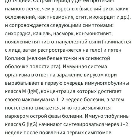
до 14 дней. Острый период у детей протекает
намного легче, чем у взрослых (высокий риск таких
осложнений, как пневмония, отит, миокардит и др.),
и сопровождается следующими симптомами:
лихорадка, кашель, насморк, конъюнктивит,
появление
пятнисто-папуллезной
сыпи (начинается
с лица, затем распространяется на тело) и пятен
Коплика (мелкие белые точки на слизистой
оболочке полости рта). Иммунная система
организма в ответ на заражение вирусом кори
вырабатывает в первую очередь иммуноглобулины
класса M (IgM), концентрация которых достигает
своего максимума на 1–2 неделе болезни, а затем
постепенно снижается, и которые являются
маркером острой фазы болезни. Иммуноглобулины
класса G (IgG) начинают синтезироваться через 1–2
недели после появления первых симптомов