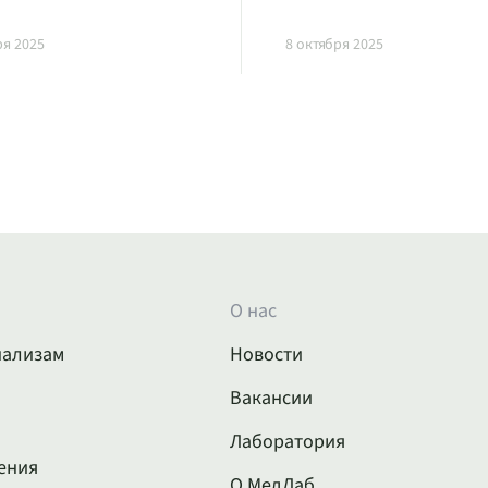
ря 2025
8 октября 2025
О нас
нализам
Новости
Вакансии
Лаборатория
ения
О МедЛаб