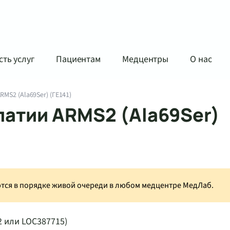
ть услуг
Пациентам
Медцентры
О нас
MS2 (Ala69Ser) (ГЕ141)
патии ARMS2 (Ala69Ser)
аются в порядке живой очереди в любом медцентре МедЛаб.
2 или LOC387715)