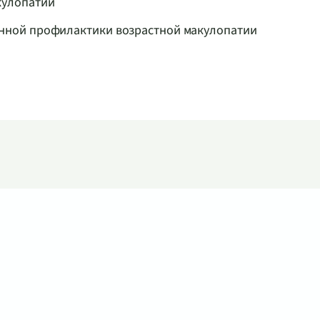
кулопатии
нной профилактики возрастной макулопатии