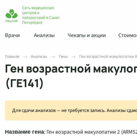
Сеть медицинских
центров и
лабораторий в Санкт-
Петербурге
Врачи
Анализы
Чекапы и акции
Стоимос
Главная
Анализы
Гены
Ген возрастной макулопатии AR
Ген возрастной макуло
(ГЕ141)
Для сдачи анализов — не требуется запись. Анализы сд
: Ген возрастной макулопатии 2 (ARMS
Название гена