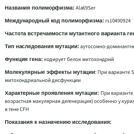
Ala69Ser
Названия полиморфизма:
rs10490924
Международный код полиморфизма:
Частота встречаемости мутантного варианта ге
аутосомно-доминантный
Тип наследования мутации:
кодирует белок митохондрий
Функция гена:
: При варианте 
Молекулярные эффекты мутации
митохондриальной дисфункции
При варианте
Характерные проявления мутации:
возрастная макулярная дегенерация) особенно у кур
в гене СFH
Показания к назначению исследования: