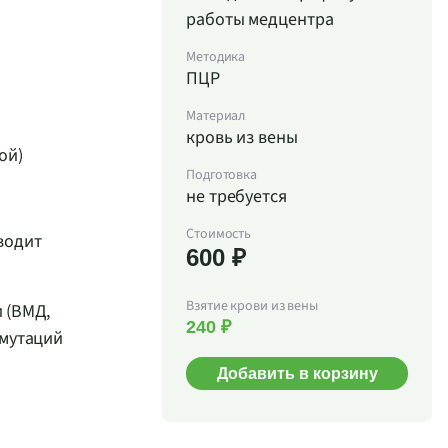
работы медцентра
Методика
ПЦР
Материал
кровь из вены
ой)
Подготовка
не требуется
Стоимость
водит
600 ₽
Взятие крови из вены
 (ВМД,
240 ₽
 мутаций
Добавить в корзину