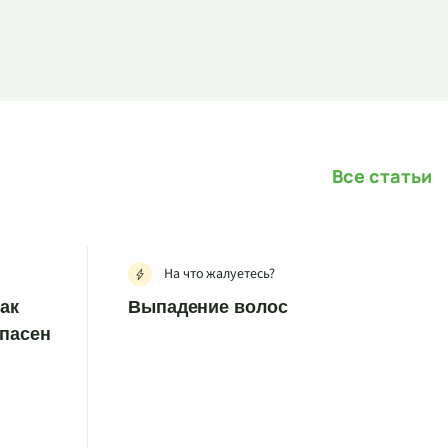
Все статьи
На что жалуетесь?
как
Выпадение волос
опасен