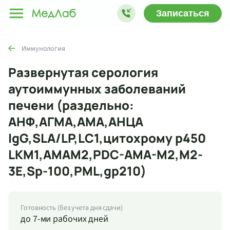
Записаться
Иммунология
Развернутая серология
аутоиммунных заболеваний
печени (раздельно:
АНФ,АГМА,АМА,АНЦА
IgG,SLA/LP,LC1,цитохрому р450
LKM1,AMAM2,PDC-AMA-M2,M2-
3E,Sp-100,PML,gp210)
Готовность (без учета дня сдачи)
до 7-ми рабочих дней