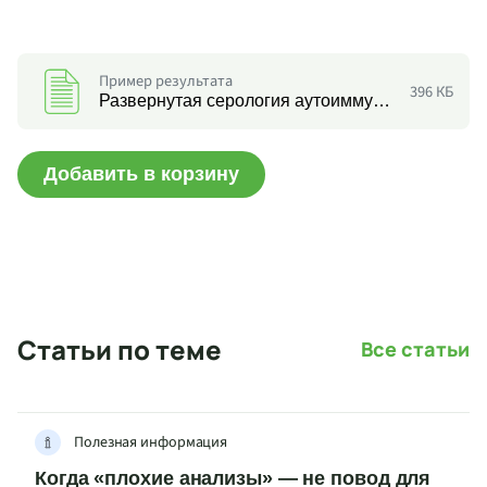
Пример результата
396 КБ
Развернутая серология аутоиммунных заболеваний печени (раздельно: АНФ,АГМА,АМА,АНЦА IgG,SLA/LP,LC1,цитохрому р450 LKM1,AMAM2,PDC-AMA-M2,M2-3E,Sp-100,PML,gp210)
Добавить в корзину
Статьи по теме
Все статьи
Полезная информация
Когда «плохие анализы» — не повод для