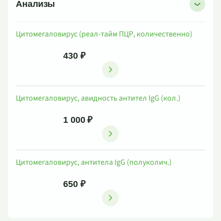
Анализы
Цитомегаловирус (реал-тайм ПЦР, количественно)
430 ₽
Цитомегаловирус, авидность антител IgG (кол.)
1 000 ₽
Цитомегаловирус, антитела IgG (полуколич.)
650 ₽