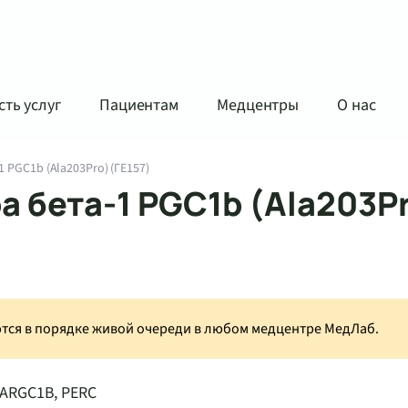
ть услуг
Пациентам
Медцентры
О нас
 PGC1b (Ala203Pro) (ГЕ157)
а бета-1 PGC1b (Ala203P
аются в порядке живой очереди в любом медцентре МедЛаб.
PARGC1B, PERC