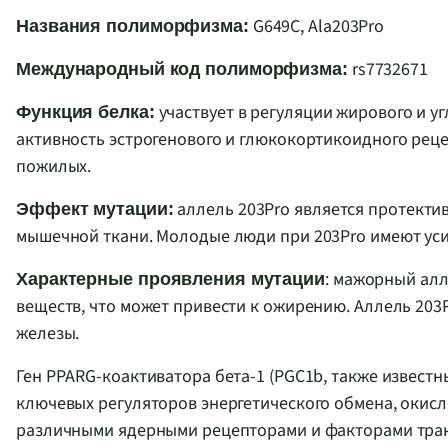
G649C
,
Ala203Pro
Названия полиморфизма:
rs7732671
Международный код полиморфизма:
участвует в регуляции жирового и у
Функция белка:
активность эстрогенового и глюкокортикоидного реце
пожилых.
аллель 203Pro является протекти
Эффект мутации:
мышечной ткани. Молодые люди при 203Pro имеют ус
:
мажорный алле
Характерные проявления мутации
веществ, что может привести к ожирению. Аллель 203
железы.
Ген PPARG-коактиватора бета-1 (PGC1b, также известн
ключевых регуляторов энергетического обмена, окисл
различными ядерными рецепторами и факторами тра