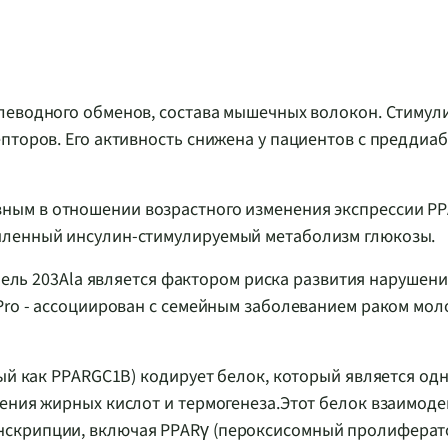
глеводного обменов, состава мышечных волокон. Стимул
пторов. Его активность снижена у пациентов с преддиаб
вным в отношении возрастного изменения экспрессии P
иленный инсулин-стимулируемый метаболизм глюкозы.
ль 203Ala является фактором риска развития нарушен
Pro - ассоциирован с семейным заболеванием раком мо
ый как PPARGC1B) кодирует белок, который является од
ения жирных кислот и термогенеза.Этот белок взаимоде
нскрипции, включая PPARγ (пероксисомный пролиферат