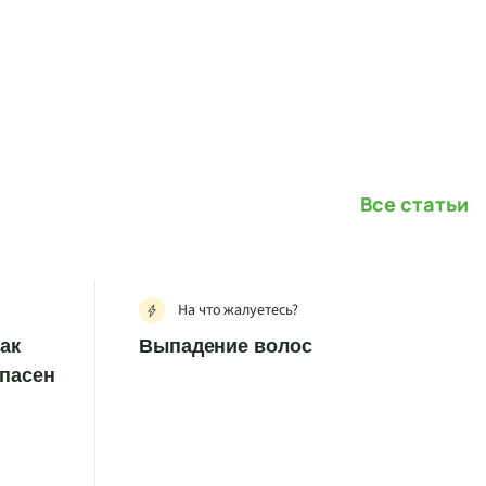
Все статьи
На что жалуетесь?
как
Выпадение волос
опасен