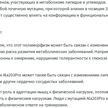
генов, участвующих в метаболизме липидов и углеводов.
бой точечную мутацию, при которой аланин в позиции 2
жет существенно влиять на конформацию и функциональ
:
ли, что этот полиморфизм может быть связан с изменен
нию риска развития метаболических заболеваний. Напри
клонны к ожирению, нарушению толерантности к глюкозе
Ala203Pro может также быть связан с изменениями лип
и других сердечно-сосудистых заболеваний.
т роль в адаптации мышц к физической нагрузке, поэто
сть к физическим нагрузкам. Люди с мутацией Ala203Pro 
таболическом ответе на тренировки.