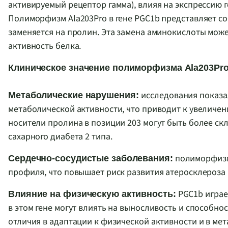
активируемый рецептор гамма), влияя на экспрессию 
Полиморфизм Ala203Pro в гене PGC1b представляет со
заменяется на пролин. Эта замена аминокислоты мо
активность белка.
Клиническое значение полиморфизма Ala203Pro
исследования показа
Метаболические нарушения:
метаболической активности, что приводит к увеличе
носители пролина в позиции 203 могут быть более с
сахарного диабета 2 типа.
полиморфизм 
Сердечно-сосудистые заболевания:
профиля, что повышает риск развития атеросклероза 
PGC1b играе
Влияние на физическую активность:
в этом гене могут влиять на выносливость и способно
отличия в адаптации к физической активности и в ме