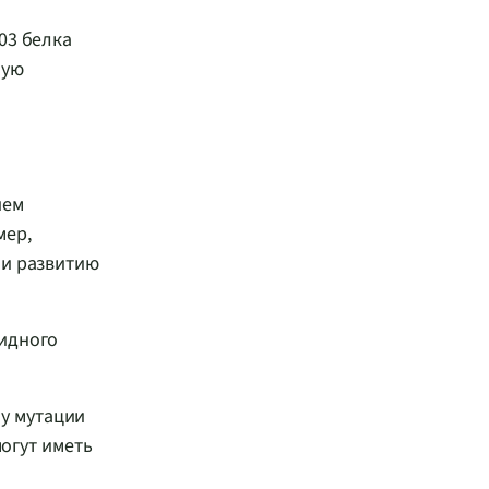
03 белка
ную
ием
мер,
 и развитию
идного
му мутации
могут иметь