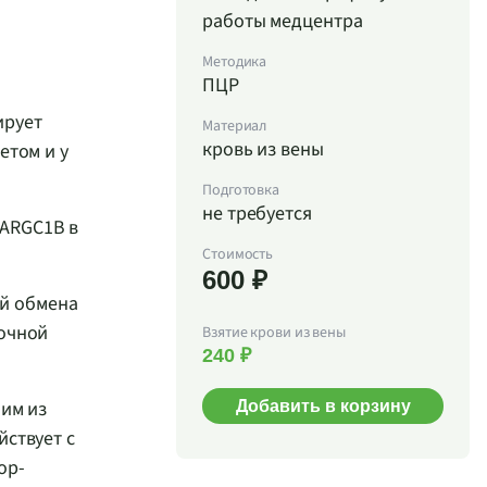
работы медцентра
Методика
ПЦР
ирует
Материал
кровь из вены
етом и у
Подготовка
не требуется
PARGC1B в
Стоимость
600 ₽
ий обмена
лочной
Взятие крови из вены
240 ₽
ним из
Добавить в корзину
йствует с
ор-