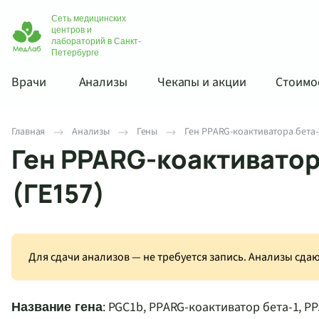
Сеть медицинских
центров и
лабораторий в Санкт-
Петербурге
Врачи
Анализы
Чекапы и акции
Стоимос
Главная
Анализы
Гены
Ген PPARG-коактиватора бета-1
Ген PPARG-коактиватор
(ГЕ157)
Для сдачи анализов — не требуется запись. Анализы сд
:
PGC1b
,
PPARG-коактиватор бета-1, P
Название гена