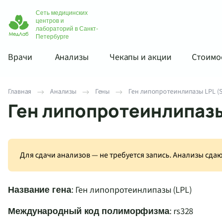
Сеть медицинских
центров и
лабораторий в Санкт-
Петербурге
Врачи
Анализы
Чекапы и акции
Стоимос
Главная
Анализы
Гены
Ген липопротеинлипазы LPL (Se
Ген липопротеинлипазы 
Для сдачи анализов — не требуется запись. Анализы сд
: Ген липопротеинлипазы (LPL)
Название гена
: rs328
Международный код полиморфизма