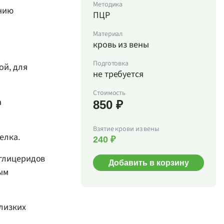
Методика
анию
ПЦР
Материал
кровь из вены
Подготовка
ой, для
не требуется
Стоимость
а
850 ₽
Взятие крови из вены
елка.
240 ₽
иглицеридов
Добавить в корзину
ым
близких