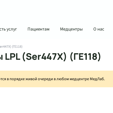
ть услуг
Пациентам
Медцентры
О нас
r447X) (ГЕ118)
LPL (Ser447X) (ГЕ118)
аются в порядке живой очереди в любом медцентре МедЛаб.