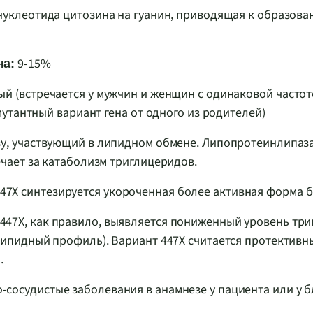
а нуклеотида цитозина на гуанин, приводящая к образов
9-15%
на:
 (встречается у мужчин и женщин с одинаковой частот
утантный вариант гена от одного из родителей)
у, участвующий в липидном обмене. Липопротеинлипаз
ает за катаболизм триглицеридов.
447X синтезируется укороченная более активная форма б
447X, как правило, выявляется пониженный уровень тр
ипидный профиль). Вариант 447X считается протективн
.
-сосудистые заболевания в анамнезе у пациента или у 