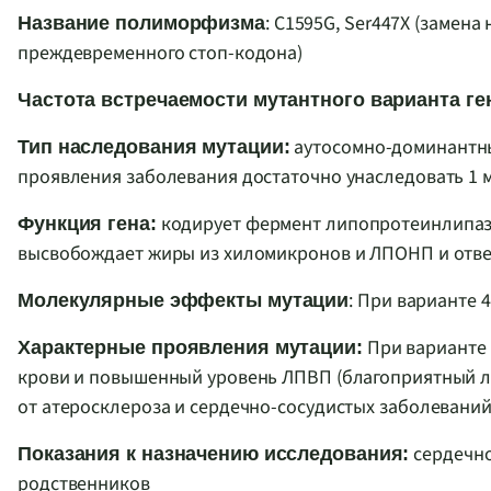
: C1595G, Ser447X (замен
Название полиморфизма
преждевременного стоп-кодона)
Частота встречаемости мутантного варианта ге
аутосомно-доминантный
Тип наследования мутации:
проявления заболевания достаточно унаследовать 1 м
кодирует фермент липопротеинлипаз
Функция гена:
высвобождает жиры из хиломикронов и ЛПОНП и отвеч
: При варианте 
Молекулярные эффекты мутации
При варианте 
Характерные проявления мутации:
крови и повышенный уровень ЛПВП (благоприятный л
от атеросклероза и сердечно-сосудистых заболеваний
сердечно
Показания к назначению исследования:
родственников