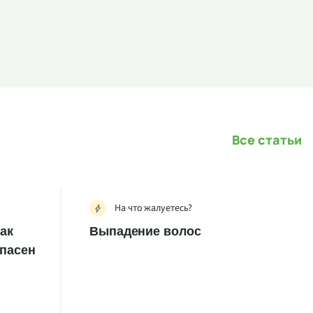
Все статьи
На что жалуетесь?
как
Выпадение волос
опасен