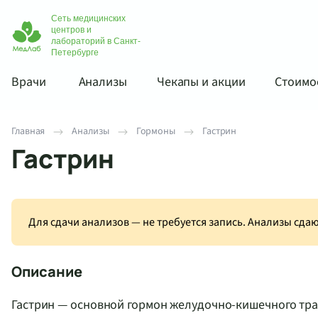
Сеть медицинских
центров и
лабораторий в Санкт-
Петербурге
Врачи
Анализы
Чекапы и акции
Стоимос
Главная
Анализы
Гормоны
Гастрин
Гастрин
Для сдачи анализов — не требуется запись. Анализы сд
Описание
Гастрин — основной гормон желудочно-кишечного тр