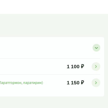
1 100 ₽
1 150 ₽
Паратгормон, паратирин)