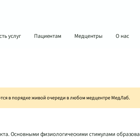
ть услуг
Пациентам
Медцентры
О нас
аются в порядке живой очереди в любом медцентре МедЛаб.
акта. Основными физиологическими стимулами образов