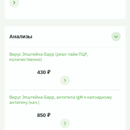
Анализы
Вирус Эпштейна-Барр (реал-тайм ПЦР,
количественно)
430 ₽
Вирус Эпштейна-Барр, антитела IgM к капсидному
антигену (кач.)
850 ₽