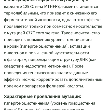
варианте 1298С гена MTHFR фермент становится
термолабильным, что приводит к снижению его
ферментативной активности, однако этот эффект
проявляется только при совместном носительстве
с мутацией 677T того же гена. Такое носительство
приводит к повышению уровня гомоцистеина
в крови (гипергомоцистеинемия), активации
онкогенов и повышенной чувствительности
к факторам, повреждающим структуру ДНК (как
следствие недостатка метионина). После
проведения генетического анализа данные
эффекты можно корректировать дополнительным
приемом препаратов фолиевой кислоты.
Характерные проявления мутации:
гипергомоцистеинемия (уровень гомоцистеина
более15 мкмоль/л), сердечно-сосудистые