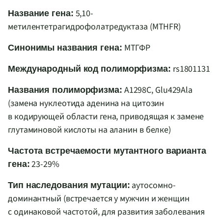
5,10-
Название гена:
метилентетрагидрофолатредуктаза (MTHFR)
МТГФР
Синонимы названия гена:
rs1801131
Международный код полиморфизма:
А1298С, Glu429Ala
Названия полиморфизма:
(замена нуклеотида аденина на цитозин
в кодирующей области гена, приводящая к замене
глутаминовой кислоты на аланин в белке)
Частота встречаемости мутантного варианта
23-29%
гена:
аутосомно-
Тип наследования мутации:
доминантный (встречается у мужчин и женщин
с одинаковой частотой, для развития заболевания