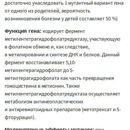
достаточно унаследовать 1 мутантный вариант гена
от одного из родителей, вероятность
возникновения болезни у детей составляет 50 %)
кодирует фермент
Функция гена:
метилентетрагидрофолатредуктазу, участвующую
в фолатном обмене и, как следствие,
в метилировании и синтезе ДНК и белков. Данный
фермент восстанавливает 5,10-
метилентерагидрофолат до 5-
метилтерагидрофолата как часть превращения
гомоцистеина в метионин. Также
метилентетрагидрофолатредуктаза осуществляет
метаболизм антинеопластических
и антиревматоидных препаратов (метотрексат и 5-
фторурацил).
при
Молекулярные эффекты мутации: