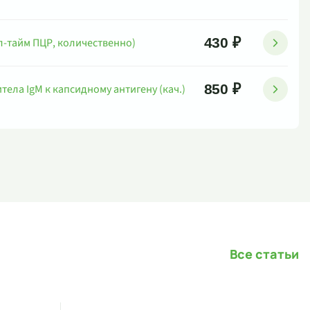
430 ₽
л-тайм ПЦР, количественно)
850 ₽
тела IgM к капсидному антигену (кач.)
Все статьи