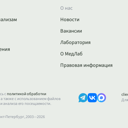
О нас
нализам
Новости
Вакансии
Лаборатория
ения
О МедЛаб
Правовая информация
сь с
политикой обработки
cli
, а также с использованием файлов
Для
 и анализа его посещаемости.
нкт-Петербург, 2003—2026