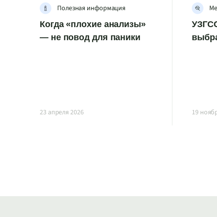
Полезная информация
Ме
Когда «плохие анализы»
УЗГСС
— не повод для паники
выбр
23 апреля 2026
19 нояб