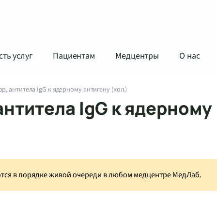
ть услуг
Пациентам
Медцентры
О нас
, антитела IgG к ядерному антигену (кол.)
антитела IgG к ядерному
аются в порядке живой очереди в любом медцентре МедЛаб.