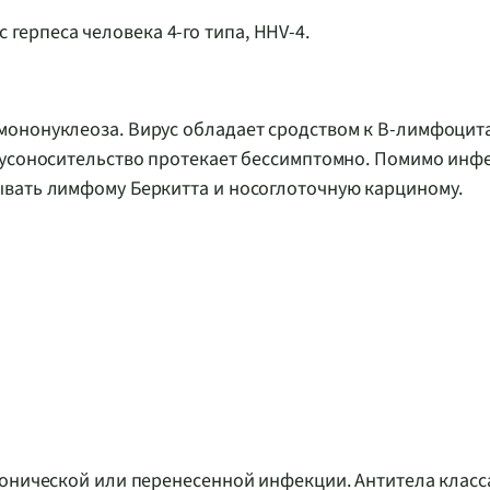
ус герпеса человека 4-го типа, HHV-4.
мононуклеоза. Вирус обладает сродством к В-лимфоцит
русоносительство протекает бессимптомно. Помимо инф
ывать лимфому Беркитта и носоглоточную карциному.
онической или перенесенной инфекции. Антитела класса