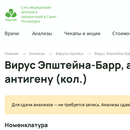
Сеть медицинских
центров и
лабораторий в Санкт-
Петербурге
Врачи
Анализы
Чекапы и акции
Стоимос
Главная
Анализы
Вирусы герпеса
Вирус Эпштейна-Барр
Вирус Эпштейна-Барр, 
антигену (кол.)
Для сдачи анализов — не требуется запись. Анализы сд
Номенклатура