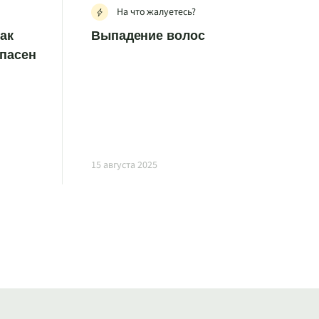
На что жалуетесь?
как
Выпадение волос
опасен
15 августа 2025