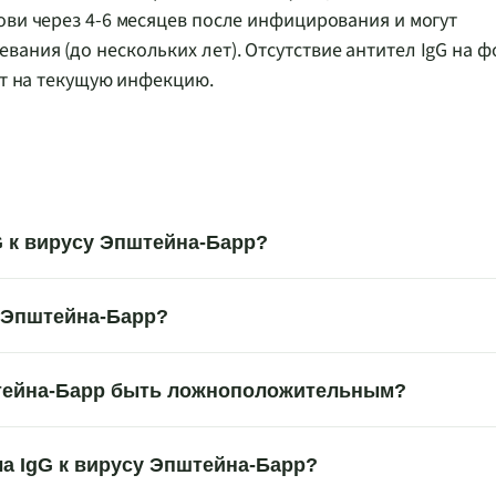
ови через 4-6 месяцев после инфицирования и могут
ания (до нескольких лет). Отсутствие антител IgG на ф
ет на текущую инфекцию.
G к вирусу Эпштейна-Барр?
у Эпштейна-Барр?
пштейна-Барр быть ложноположительным?
ла IgG к вирусу Эпштейна-Барр?