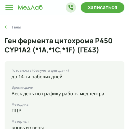
Записаться
Гены
Ген фермента цитохрома Р450
СYP1A2 (*1A,*1C,*1F) (ГЕ43)
Готовность (без учета дня сдачи)
до 14-ти рабочих дней
Время сдачи
Весь день по графику работы медцентра
Методика
ПЦР
Материал
кровь из вены