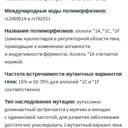
Международные коды полиморфизмов:
rs2069514 и rs762551
: аллели *1
A
, *1
C
, *1
F
Названия полиморфизмов
(замены нуклеотидов в регуляторной области гена,
приводящие к изменению активности
и индуктивности фермента). Аллель *1
A
считается
нормой.
Частота встречаемости мутантных вариантов
16% и 50-70% для аллелей *1
C
и *1
F
гена:
соответственно
аутосомно-
Тип наследования мутации:
доминантный (встречается у мужчин и женщин
с одинаковой частотой, для развития заболевания
достаточно унаследовать 1 мутантный вариант гена