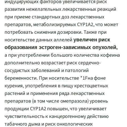
индуцирующих факторов увеличивается риск
развития нежелательных лекарственных реакций
при приеме стандартных доз лекарственных
препаратов, метаболизируемых
CYP
1
A
2, что может
потребовать снижения дозировки. Также при
носительстве данных аллелей
увеличен риск
образования эстроген-зависимых опухолей,
а при употреблении большого количества кофеина
дополнительно возрастает риск сердечно-
сосудистых заболеваний и патологий
беременности. При носительстве *1
F
на фоне
курения, употребления в пищу крестоцветных
растений и применения ряда лекарственных
препаратов (в том числе омепразола) уровень
продукции
CYP
1
A
2 повышен, что увеличивает
чувствительность к канцерогенному действию
табачного дыма и риск онкологических