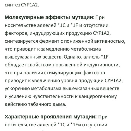
синтез
CYP
1
A
2.
: При
Молекулярные эффекты мутации
носительстве аллелей *1С и *1
F
и отсутствии
факторов, индуцирующих продукцию
CYP
1
A
2,
синтезируется фермент с пониженной активностью,
что приводит к замедлению метаболизма
вышеуказанных веществ. Однако, аллель *1
F
обладает свойством повышенной индуктивности,
что при наличии стимулирующих факторов
приводит к увеличению уровня продукции
CYP
1
A
2,
ускорению метаболизма вышеуказанных веществ
и усилению чувствительности к канцерогенному
действию табачного дыма.
При
Характерные проявления мутации:
носительстве аллелей *1С и *1
F
и отсутствии