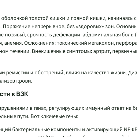
оболочкой толстой кишки и прямой кишки, начинаясь с
. Поражение непрерывное, без «здоровых» зон. Основн
е позывы), срочность дефекации, абдоминальная боль (
я, анемия. Осложнения: токсический мегаколон, перфор
ном течении. Внекишечные симптомы: артрит, первичны
 ремиссии и обострений, влияя на качество жизни. Ди
лизов крови.
сти к ВЗК
арушениями в генах, регулирующих иммунный ответ на б
льные пути. Вот ключевые гены:
ающий бактериальные компоненты и активирующий NF-κ