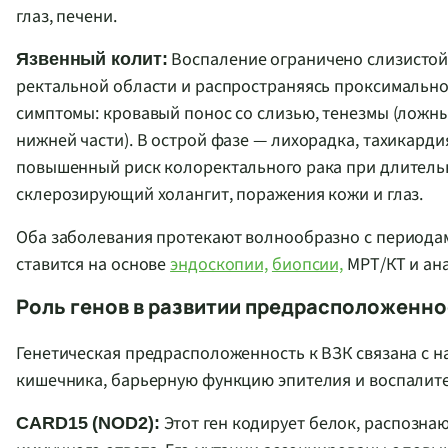
глаз, печени.
Воспаление ограничено слизистой 
Язвенный колит:
ректальной области и распространяясь проксимально
симптомы: кровавый понос со слизью, тенезмы (ложны
нижней части). В острой фазе — лихорадка, тахикарди
повышенный риск колоректального рака при длитель
склерозирующий холангит, поражения кожи и глаз.
Оба заболевания протекают волнообразно с периодами
ставится на основе
эндоскопии,
биопсии,
МРТ/КТ и ана
Роль генов в развитии предрасположенно
Генетическая предрасположенность к ВЗК связана с н
кишечника, барьерную функцию эпителия и воспалите
Этот ген кодирует белок, распозн
CARD15 (NOD2):