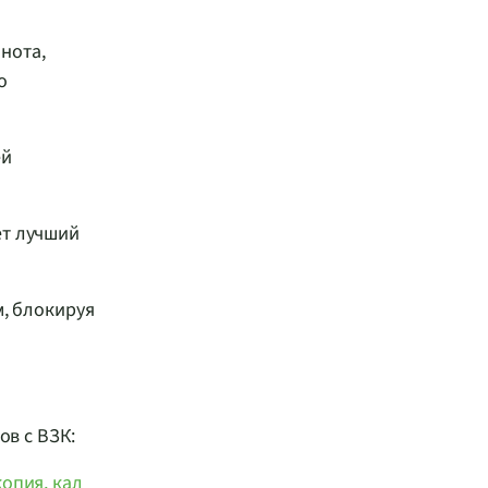
нота,
о
ей
ет лучший
м, блокируя
ов с ВЗК:
копия,
кал