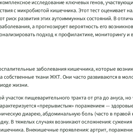
й комплексное исследование ключевых генов, участвующи
ствия с микробиотой кишечника. Этот тест оценивает н
т риск развития этих аутоиммунных состояний. В отлич
 заболевания, а прогнозирует вероятность его возникно
сонализировать подход к профилактике, мониторингу и 
воспалительные заболевания кишечника, которые возник
а собственные ткани ЖКТ. Они часто развиваются в мол
риоде жизни.
 участок пищеварительного тракта от рта до ануса, но
 Характеризуется «прерывистым» поражением — здоровые
ническую диарею, абдоминальную боль (часто в правой
радку. В тяжелых случаях возникают осложнения: сужения
 кишечника. Внекишечные проявления: артрит, поражени