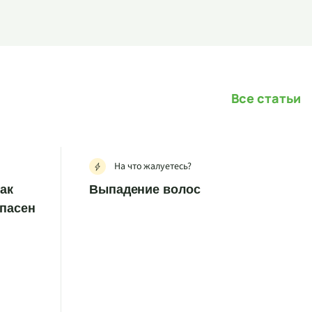
Все статьи
На что жалуетесь?
как
Выпадение волос
опасен