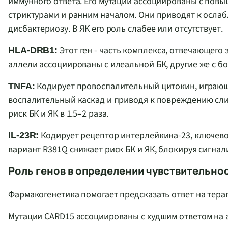
иммунного ответа. Его мутации ассоциированы с повы
стриктурами и ранним началом. Они приводят к осла
дисбактериозу. В ЯК его роль слабее или отсутствует.
Этот ген - часть комплекса, отвечающего
HLA-DRB1:
аллели ассоциированы с илеальной БК, другие же с 
Кодирует провоспалительный цитокин, играющ
TNFA:
воспалительный каскад и приводя к повреждению сли
риск БК и ЯК в 1.5–2 раза.
Кодирует рецептор интерлейкина-23, ключев
IL-23R:
вариант R381Q снижает риск БК и ЯК, блокируя сигнал
Роль генов в определении чувствительно
Фармакогенетика помогает предсказать ответ на тер
Мутации CARD15 ассоциированы с худшим ответом на