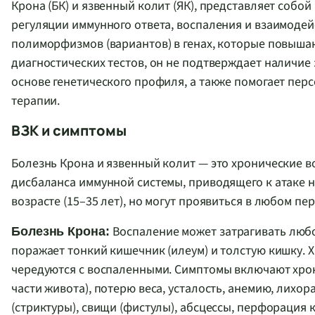
Крона (БК) и язвенный колит (ЯК), представляет собо
регуляции иммунного ответа, воспаления и взаимодей
полиморфизмов (вариантов) в генах, которые повышаю
диагностических тестов, он не подтверждает наличие
основе генетического профиля, а также помогает пер
терапии.
ВЗК и симптомы
Болезнь Крона и язвенный колит — это хронические 
дисбаланса иммунной системы, приводящего к атаке н
возрасте (15–35 лет), но могут проявиться в любом пе
Воспаление может затрагивать любой
Болезнь Крона:
поражает тонкий кишечник (илеум) и толстую кишку.
чередуются с воспаленными. Симптомы включают хро
части живота), потерю веса, усталость, анемию, лихо
(стриктуры), свищи (фистулы), абсцессы, перфорация