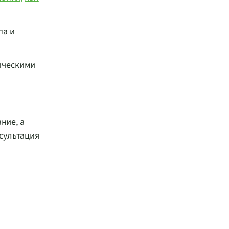
па и
ическими
ние, а
сультация