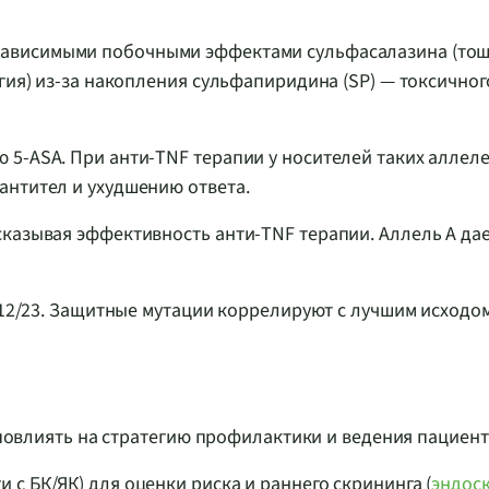
зависимыми побочными эффектами сульфасалазина (тош
гия) из-за накопления сульфапиридина (SP) — токсичног
 5-ASA. При анти-TNF терапии у носителей таких аллел
антител и ухудшению ответа.
сказывая эффективность анти-TNF терапии. Аллель А да
L-12/23. Защитные мутации коррелируют с лучшим исходо
т повлиять на стратегию профилактики и ведения пациент
 с БК/ЯК) для оценки риска и раннего скрининга (
эндос