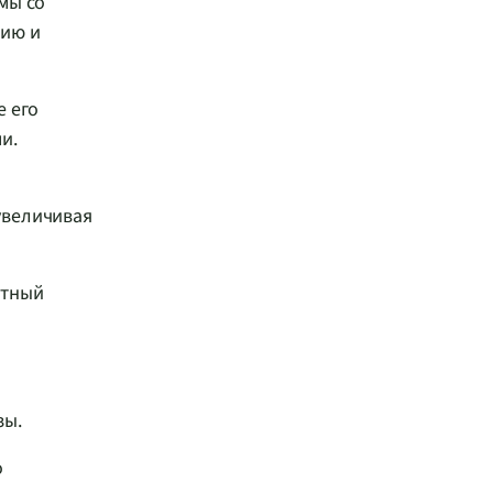
мы со
нию и
е его
и.
увеличивая
итный
зы.
о