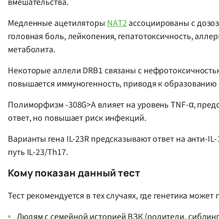
вмешательства.
Медленные ацетиляторы
NAT2
ассоциированы с дозо
головная боль, лейкопения, гепатотоксичность, аллер
метаболита.
Некоторые аллели DRB1 связаны с нефротоксичностью
повышается иммуногенность, приводя к образованию 
Полиморфизм -308G>A влияет на уровень TNF-α, пред
ответ, но повышает риск инфекций.
Варианты гена IL-23R предсказывают ответ на анти-I
путь IL-23/Th17.
Кому показан данный тест
Тест рекомендуется в тех случаях, где генетика може
Людям с семейной историей ВЗК (родители, сиблинги