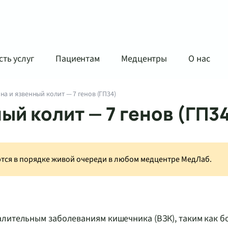
ть услуг
Пациентам
Медцентры
О нас
на и язвенный колит — 7 генов (ГП34)
ый колит — 7 генов (ГП3
аются в порядке живой очереди в любом медцентре МедЛаб.
алительным заболеваниям кишечника (ВЗК), таким как б