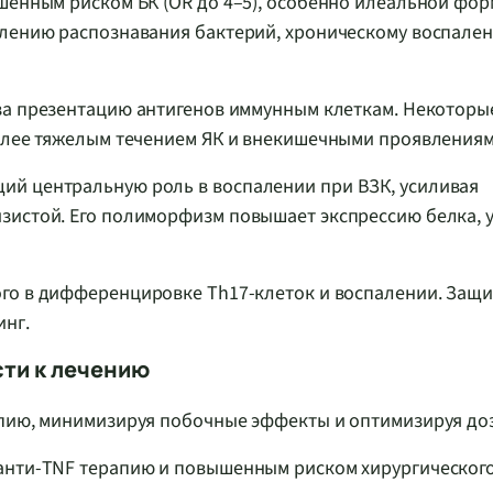
шенным риском БК (OR до 4–5), особенно илеальной фор
блению распознавания бактерий, хроническому воспале
 за презентацию антигенов иммунным клеткам. Некоторы
более тяжелым течением ЯК и внекишечными проявлениям
ий центральную роль в воспалении при ВЗК, усиливая
зистой. Его полиморфизм повышает экспрессию белка, 
ого в дифференцировке Th17-клеток и воспалении. Защ
инг.
сти к лечению
апию, минимизируя побочные эффекты и оптимизируя до
 анти-TNF терапию и повышенным риском хирургическог