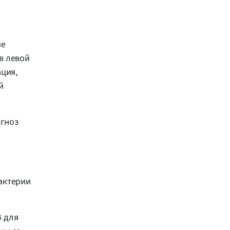
ые
в левой
ация,
й
агноз
актерии
B для