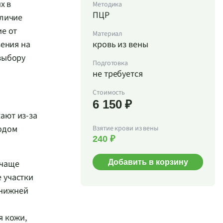
х в
Методика
ПЦР
аличие
ие от
Материал
вения на
кровь из вены
выбору
Подготовка
не требуется
Стоимость
6 150 ₽
ают из-за
одом
Взятие крови из вены
240 ₽
Добавить в корзину
 чаще
 участки
 нижней
я кожи,