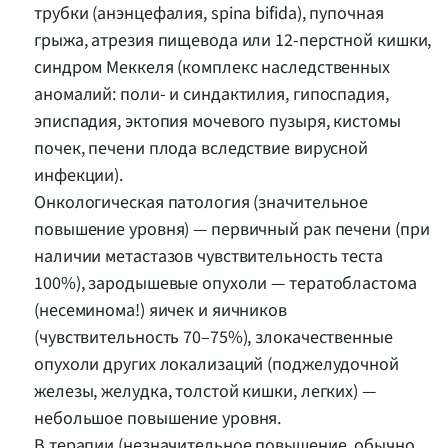
трубки (анэнцефалия, spina bifida), пупочная
грыжа, атрезия пищевода или 12-перстной кишки,
синдром Меккеля (комплекс наследственных
аномалий: поли- и синдактилия, гипоспадия,
эписпадия, эктопия мочевого пузыря, кистомы
почек, печени плода вследствие вирусной
инфекции).
Онкологическая патология (значительное
повышение уровня) — первичный рак печени (при
наличии метастазов чувствительность теста
100%), зародышевые опухоли — тератобластома
(несеминома!) яичек и яичников
(чувствительность 70–75%), злокачественные
опухоли других локализаций (поджелудочной
железы, желудка, толстой кишки, легких) —
небольшое повышение уровня.
В терапии (незначительное повышение, обычно