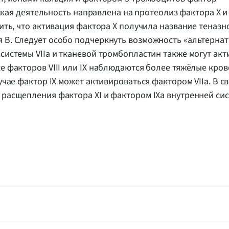
ческая деятельность направлена на протеолиз фактора X 
тить, что активация фактора X получила название теназн
я B. Следует особо подчеркнуть возможность «альтерна
 системы VIIа и тканевой тромбопластин также могут ак
е факторов VIII или IX наблюдаются более тяжёлые кров
учае фактор IX может активироваться фактором VIIа. В с
 расщепления фактора XI и фактором IXа внутренней си