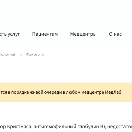
ть услуг
Пациентам
Медцентры
О нас
лология)
Фактор IX
аются в порядке живой очереди в любом медцентре МедЛаб.
ор Кристмаса, антигемофильный глобулин B), недостато