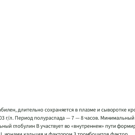
абилен, длительно сохраняется в плазме и сыворотке кр
03 г/л. Период полураспада — 7 — 8 часов. Минимальный
ьный глобулин B участвует во «внутреннем» пути форми
II, ионами кальция и фактором 3 тромбоцитов фактор