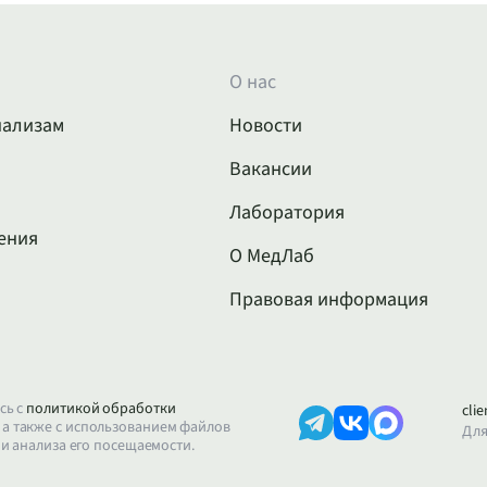
О нас
нализам
Новости
Вакансии
Лаборатория
ения
О МедЛаб
Правовая информация
сь с
политикой обработки
cli
, а также с использованием файлов
Для
 и анализа его посещаемости.