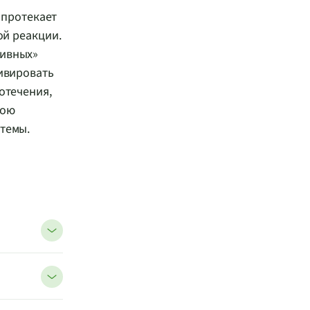
и протекает
ой реакции.
тивных»
тивировать
отечения,
вою
стемы.