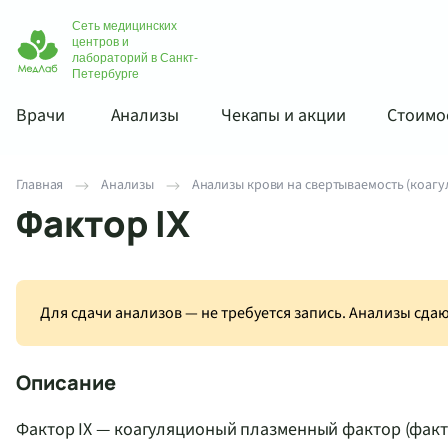
Сеть медицинских
центров и
лабораторий в Санкт-
Петербурге
Врачи
Анализы
Чекапы и акции
Стоимос
Главная
Анализы
Анализы крови на свертываемость (коагу
Фактор IX
Для сдачи анализов — не требуется запись. Анализы сд
Описание
Фактор IX — коагуляционый плазменный фактор (факт