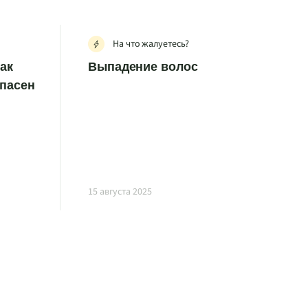
На что жалуетесь?
как
Выпадение волос
опасен
15 августа 2025