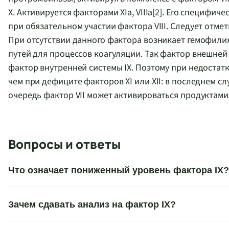
X. Активируется факторами XIa, VIIIa[2]. Его специфи
при обязательном участии фактора VIII. Следует отме
При отсутствии данного фактора возникает гемофили
путей для процессов коагуляции. Так фактор внешней
фактор внутренней системы IX. Поэтому при недостатк
чем при дефиците факторов XI или XII: в последнем сл
очередь фактор VII может активироваться продуктами
Вопросы и ответы
Что означает пониженный уровень фактора IX?
Зачем сдавать анализ на фактор IX?