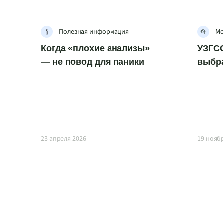
Полезная информация
Ме
Когда «плохие анализы»
УЗГСС
— не повод для паники
выбр
23 апреля 2026
19 нояб