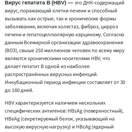
это ДНК-содержащий
Вирус гепатита B (HBV) —
вирус, поражающий клетки печени и способный
вызывать как острые, так и хронические формы
заболевания, включая холестаз, фиброз, цирроз
печени и гепатоцеллюлярную карциному. Согласно
данным Всемирной организации здравоохранения
(ВОЗ), свыше 250 миллионов человек по всему миру
являются хроническими носителями HBV, что
делает гепатит B одной из наиболее
распространённых вирусных инфекций.
Инкубационный период инфекции составляет от 30
до 180 дней.
HBV характеризуется наличием нескольких
специфических антигенов: HBsAg (поверхностный),
HBeAg (секретируемый белок, указывающий на
высокую вирусную нагрузку) и HBcAg (ядерный