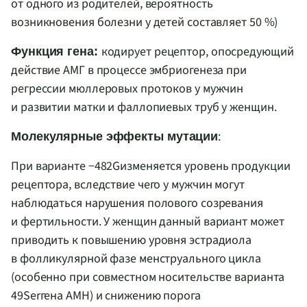
от одного из родителей, вероятность
возникновения болезни у детей составляет 50 %)
кодирует рецептор, опосредующий
Функция гена:
действие АМГ в процессе эмбриогенеза при
регрессии мюллеровых протоков у мужчин
и развитии матки и фаллопиевых труб у женщин.
:
Молекулярные эффекты мутации
При варианте −482
G
изменяется уровень продукции
рецептора, вследствие чего у мужчин могут
наблюдаться нарушения полового созревания
и фертильности. У женщин данный вариант может
приводить к повышению уровня эстрадиола
в фолликулярной фазе менструального цикла
(особенно при совместном носительстве варианта
49
Ser
гена
AMH
) и снижению порога