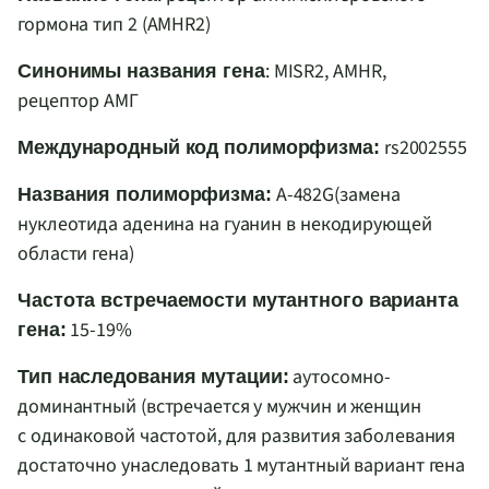
гормона тип 2 (
AMHR
2)
: MISR2, AMHR,
Синонимы названия гена
рецептор АМГ
rs2002555
Международный код полиморфизма:
A
-482
G
(замена
Названия полиморфизма:
нуклеотида аденина на гуанин в некодирующей
области гена)
Частота встречаемости мутантного варианта
15-19%
гена:
аутосомно-
Тип наследования мутации:
доминантный (встречается у мужчин и женщин
с одинаковой частотой, для развития заболевания
достаточно унаследовать 1 мутантный вариант гена