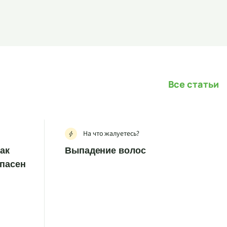
Все статьи
На что жалуетесь?
как
Выпадение волос
опасен