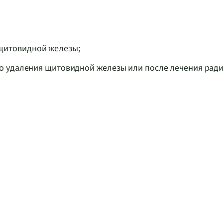
щитовидной железы;
го удаления щитовидной железы или после лечения ра