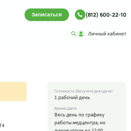
(812) 600-22-10
Записаться
Личный кабинет
Готовность (без учета дня сдачи)
1 рабочий день
Время сдачи
Весь день по графику
работы медцентра, но
Т4
лучше утром до 12:00