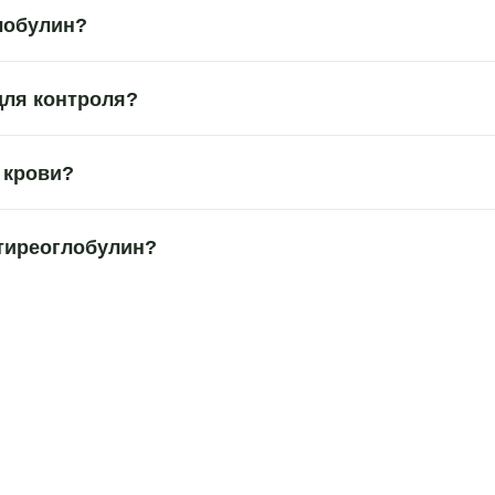
лобулин?
для контроля?
 крови?
 тиреоглобулин?