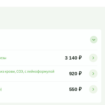
3 140 ₽
лезы
из крови, СОЭ, с лейкоформулой
920 ₽
550 ₽
)