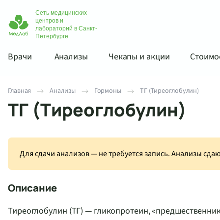
Сеть медицинских
центров и
лабораторий в Санкт-
Петербурге
Врачи
Анализы
Чекапы и акции
Стоимос
Главная
Анализы
Гормоны
ТГ (Тиреоглобулин)
ТГ (Тиреоглобулин)
Для сдачи анализов — не требуется запись. Анализы сд
Описание
Тиреоглобулин (ТГ) — гликопротеин, «предшественни