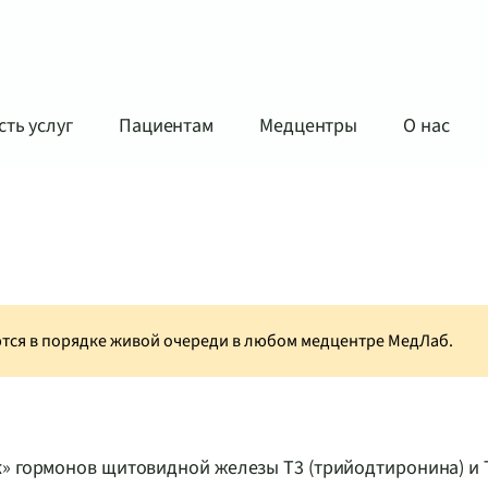
ть услуг
Пациентам
Медцентры
О нас
аются в порядке живой очереди в любом медцентре МедЛаб.
к» гормонов щитовидной железы Т3 (трийодтиронина) и 