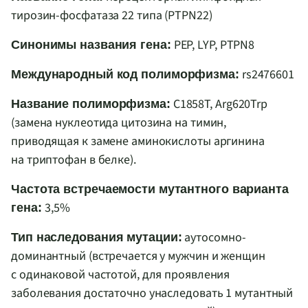
тирозин-фосфатаза 22 типа (PTPN22)
PEP, LYP, PTPN8
Синонимы названия гена:
rs2476601
Международный код полиморфизма:
С1858T, Arg620Trp
Название полиморфизма:
(замена нуклеотида цитозина на тимин,
приводящая к замене аминокислоты аргинина
на триптофан в белке).
Частота встречаемости мутантного варианта
3,5%
гена:
аутосомно-
Тип наследования мутации:
доминантный (встречается у мужчин и женщин
с одинаковой частотой, для проявления
заболевания достаточно унаследовать 1 мутантный