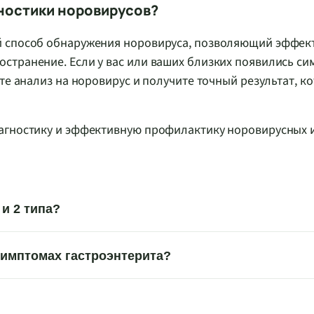
гностики норовирусов?
й способ обнаружения норовируса, позволяющий эффек
странение. Если у вас или ваших близких появились с
те анализ на норовирус и получите точный результат, к
иагностику и эффективную профилактику норовирусных 
и 2 типа?
симптомах гастроэнтерита?