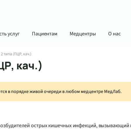
ть услуг
Пациентам
Медцентры
О нас
2 типа (ПЦР, кач.)
ЦР, кач.)
аются в порядке живой очереди в любом медцентре МедЛаб.
возбудителей острых кишечных инфекций, вызывающий