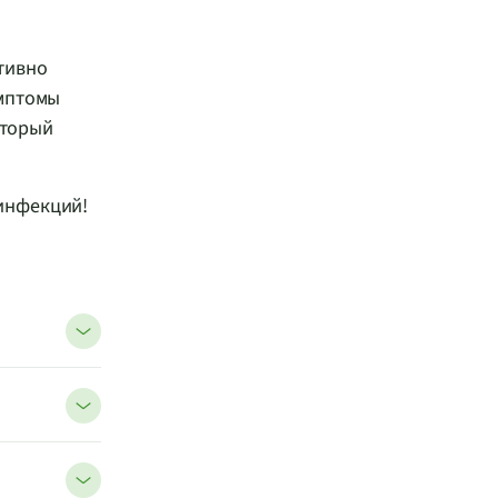
тивно
имптомы
оторый
инфекций!