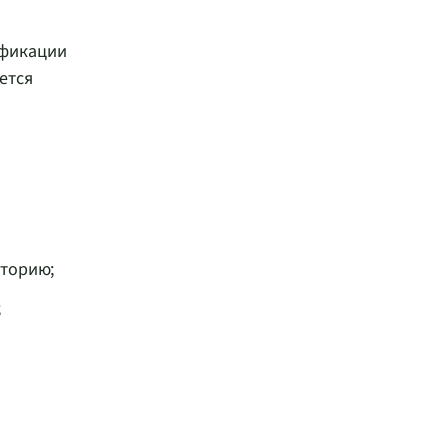
ификации
ется
аторию;
;