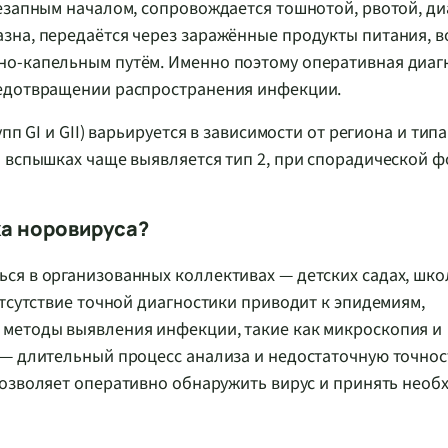
езапным началом, сопровождается тошнотой, рвотой, ди
зна, передаётся через заражённые продукты питания, в
но-капельным путём. Именно поэтому оперативная диаг
редотвращении распространения инфекции.
п GI и GII) варьируется в зависимости от региона и типа
 вспышках чаще выявляется тип 2, при спорадической ф
а норовируса?
ся в организованных коллективах — детских садах, шко
Отсутствие точной диагностики приводит к эпидемиям,
 методы выявления инфекции, такие как микроскопия и
— длительный процесс анализа и недостаточную точност
озволяет оперативно обнаружить вирус и принять необ