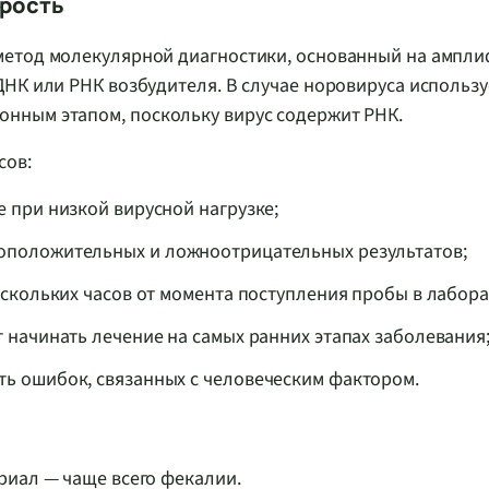
орость
метод молекулярной диагностики, основанный на ампл
НК или РНК возбудителя. В случае норовируса использу
нным этапом, поскольку вирус содержит РНК.
сов:
 при низкой вирусной нагрузке;
оположительных и ложноотрицательных результатов;
ескольких часов от момента поступления пробы в лабор
 начинать лечение на самых ранних этапах заболевания
ь ошибок, связанных с человеческим фактором.
риал — чаще всего фекалии.