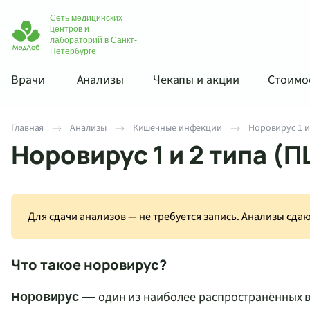
Сеть медицинских
центров и
лабораторий в Санкт-
Петербурге
Врачи
Анализы
Чекапы и акции
Стоимос
Главная
Анализы
Кишечные инфекции
Норовирус 1 и 
Норовирус 1 и 2 типа (П
Для сдачи анализов — не требуется запись. Анализы сд
Что такое норовирус?
один из наиболее распространённых 
Норовирус —