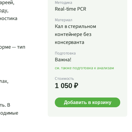
ареей,
Методика
Real-time PCR
оду,
ностика
Материал
Кал в стерильном
контейнере без
консерванта
орме — тип
Подготовка
Важна!
см. также подготовка к анализам
Стоимость
лах,
1 050 ₽
Добавить в корзину
ь. В
ходимые