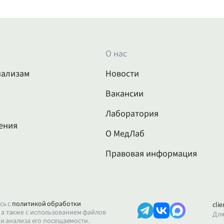
О нас
нализам
Новости
Вакансии
Лаборатория
ения
О МедЛаб
Правовая информация
сь с
политикой обработки
cli
, а также с использованием файлов
Для
 и анализа его посещаемости.