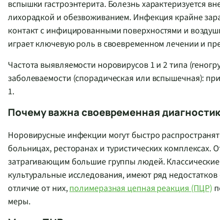
вспышки гастроэнтерита. Болезнь характеризуется вн
лихорадкой и обезвоживанием. Инфекция крайне зара
контакт с инфицированными поверхностями и воздуш
играет ключевую роль в своевременном лечении и п
Частота выявляемости норовирусов 1 и 2 типа (геногруп
заболеваемости (спорадическая или вспышечная): при
1.
Почему важна своевременная диагностик
Норовирусные инфекции могут быстро распространять
больницах, ресторанах и туристических комплексах. 
затрагивающим большие группы людей. Классические
культуральные исследования, имеют ряд недостатков 
отличие от них,
полимеразная цепная реакция (ПЦР)
п
меры.