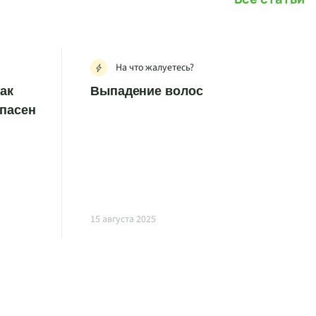
На что жалуетесь?
как
Выпадение волос
опасен
15 августа 2025