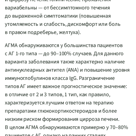
вариабельны — от бессимптомного течения
до выраженной симптоматики (повышенная
утомляемость и слабость, дискомфорт или боль
в правом подреберье, желтуха).
АГМА обнаруживаются у большинства пациентов
с АГ 1-го типа — до 90–100% случаев. Для данного
варианта заболевания также характерно наличие
антинуклеарных антител (ANA) и повышение уровня
иммуноглобулинов класса IgG. Разграничение
типов АГ имеет важное прогностическое значение:
в отличие от 2 и 3 типов, 1 тип, как правило,
характеризуется лучшим ответом на терапию
препаратами глюкокортикостероидов и более
низким риском формирования цирроза печени.
В целом АГМА обнаруживаются примерно у 70–80%
пациентов с АГ, однако на ранних стадиях