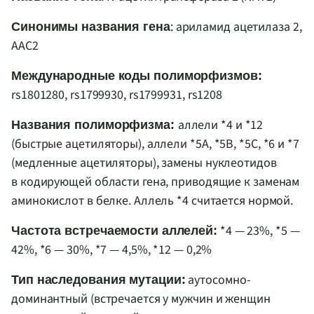
: ариламид ацетилаза 2,
Синонимы названия гена
AAC2
Международные коды полиморфизмов:
rs1801280, rs1799930, rs1799931, rs1208
аллели *4 и *12
Названия полиморфизма:
(быстрые ацетиляторы), аллели *5
A
, *5
B
, *5
C
, *6 и *7
(медленные ацетиляторы), замены нуклеотидов
в кодирующей области гена, приводящие к заменам
аминокислот в белке. Аллель *4 считается нормой.
*4 — 23%, *5 —
Частота встречаемости аллелей:
42%, *6 — 30%, *7 — 4,5%, *12 — 0,2%
аутосомно-
Тип наследования мутации:
доминантный (встречается у мужчин и женщин