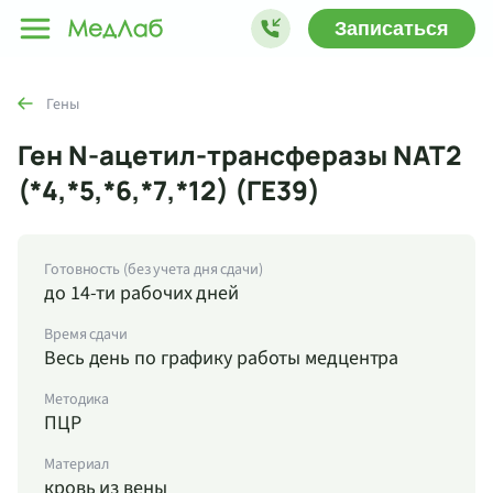
Записаться
Гены
Ген N-ацетил-трансферазы NAT2
(*4,*5,*6,*7,*12) (ГЕ39)
Готовность (без учета дня сдачи)
до 14-ти рабочих дней
Время сдачи
Весь день по графику работы медцентра
Методика
ПЦР
Материал
кровь из вены