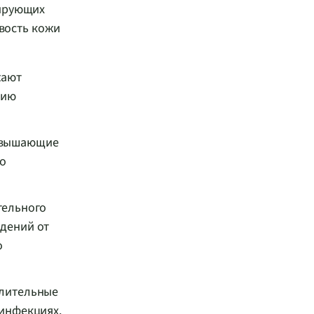
лирующих
ивость кожи
жают
цию
повышающие
то
тельного
ждений от
о
алительные
 инфекциях.