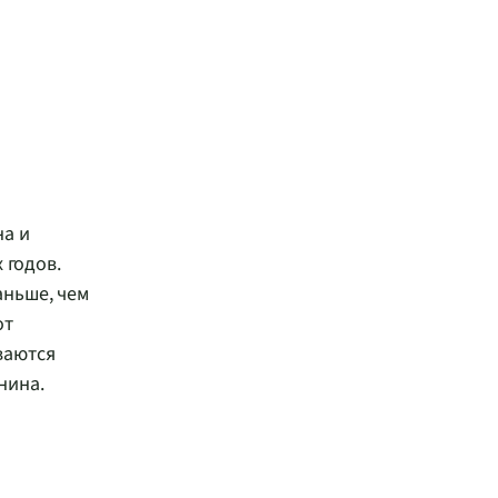
на и
 годов.
аньше, чем
от
ваются
нина.