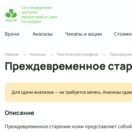
Сеть медицинских
центров и
лабораторий в Санкт-
Петербурге
Врачи
Анализы
Чекапы и акции
Стоимос
Главная
Анализы
Генетические профили
Преждевреме
Преждевременное старе
Для сдачи анализов — не требуется запись. Анализы сд
Описание
Преждевременное старение кожи представляет собой 