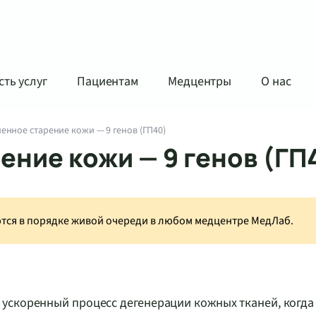
ть услуг
Пациентам
Медцентры
О нас
нное старение кожи — 9 генов (ГП40)
ние кожи — 9 генов (ГП
аются в порядке живой очереди в любом медцентре МедЛаб.
ускоренный процесс дегенерации кожных тканей, когда