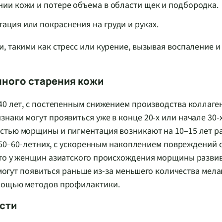
нии кожи и потере объема в области щек и подбородка.
ация или покраснения на груди и руках.
, такими как стресс или курение, вызывая воспаление и
ного старения кожи
40 лет, с постепенным снижением производства коллаге
аки могут проявиться уже в конце 20-х или начале 30-х
стью морщины и пигментация возникают на 10–15 лет р
у 50–60-летних, с ускоренным накоплением повреждений 
что у женщин азиатского происхождения морщины разви
 могут появиться раньше из-за меньшего количества мела
омощью методов профилактики.
сти