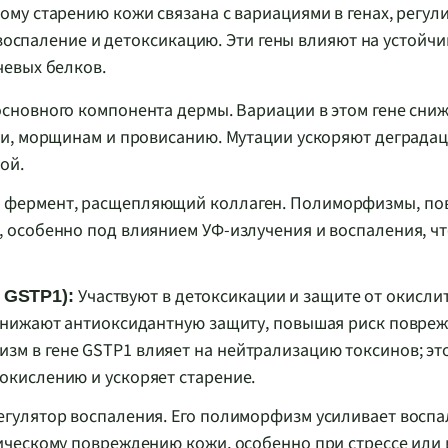
му старению кожи связана с вариациями в генах, регу
 воспаление и детоксикацию. Эти гены влияют на устойч
чевых белков.
 основного компонента дермы. Вариации в этом гене сни
сти, морщинам и провисанию. Мутации ускоряют деграда
ой.
1, фермент, расщепляющий коллаген. Полиморфизмы, 
 особенно под влиянием УФ-излучения и воспаления, ч
Участвуют в детоксикации и защите от окисли
 GSTP1):
 снижают антиоксидантную защиту, повышая риск повре
м в гене GSTP1 влияет на нейтрализацию токсинов; эт
окислению и ускоряет старение.
егулятор воспаления. Его полиморфизм усиливает восп
ническому повреждению кожи, особенно при стрессе или