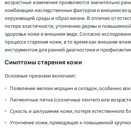
возрастные изменения проявляются значительно рань
комбинации наследственных факторов и внешних возд
окружающей среды и образ жизни. В отличие от естес
потере эластичности, утончению дермы и повышенной
здоровье кожи и внешнем виде. Согласно исследован
процессе старения кожи, в то время как внешние вли
инструментом для ранней диагностики и профилактик
Симптомы старения кожи
Основные признаки включают:
Появление мелких морщин и складок, особенно вокру
Пигментные пятна (солнечные лентиго или возрастные
Сухость и шелушение кожи, потеря естественного бл
Утончение кожи, приводящее к повышенной хрупкос