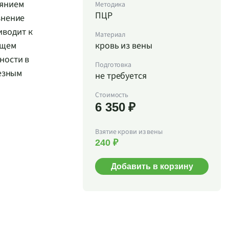
иянием
Методика
ПЦР
знение
иводит к
Материал
бщем
кровь из вены
ности в
Подготовка
лезным
не требуется
Стоимость
6 350 ₽
Взятие крови из вены
240 ₽
Добавить в корзину