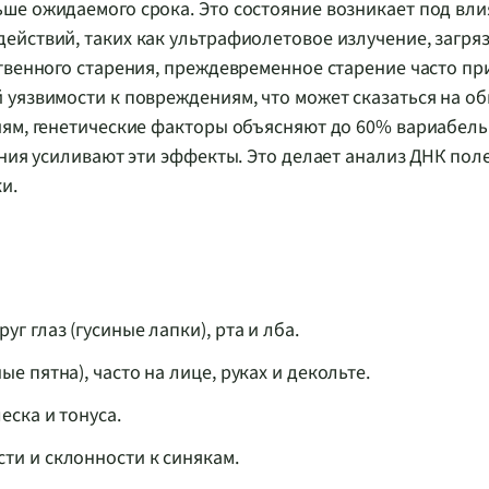
ше ожидаемого срока. Это состояние возникает под вл
ействий, таких как ультрафиолетовое излучение, загря
твенного старения, преждевременное старение часто пр
 уязвимости к повреждениям, что может сказаться на о
иям, генетические факторы объясняют до 60% вариабель
яния усиливают эти эффекты. Это делает анализ ДНК по
и.
г глаз (гусиные лапки), рта и лба.
 пятна), часто на лице, руках и декольте.
еска и тонуса.
ти и склонности к синякам.