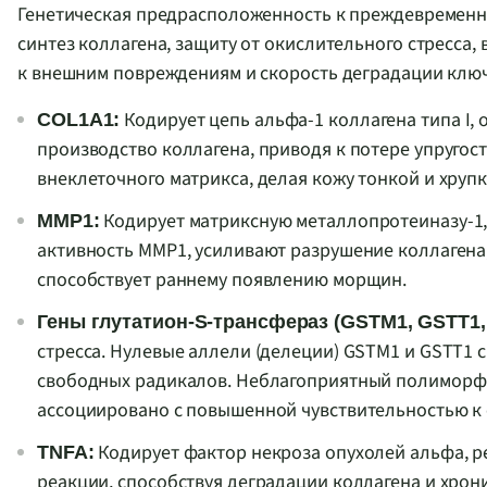
Генетическая предрасположенность к преждевременно
синтез коллагена, защиту от окислительного стресса,
к внешним повреждениям и скорость деградации клю
Кодирует цепь альфа-1 коллагена типа I,
COL1A1:
производство коллагена, приводя к потере упруго
внеклеточного матрикса, делая кожу тонкой и хрупк
Кодирует матриксную металлопротеиназу-
MMP1:
активность MMP1, усиливают разрушение коллагена,
способствует раннему появлению морщин.
Гены глутатион-S-трансфераз (GSTM1, GSTT1,
стресса. Нулевые аллели (делеции) GSTM1 и GSTT1
свободных радикалов. Неблагоприятный полиморфиз
ассоциировано с повышенной чувствительностью к 
Кодирует фактор некроза опухолей альфа, р
TNFA:
реакции, способствуя деградации коллагена и хро