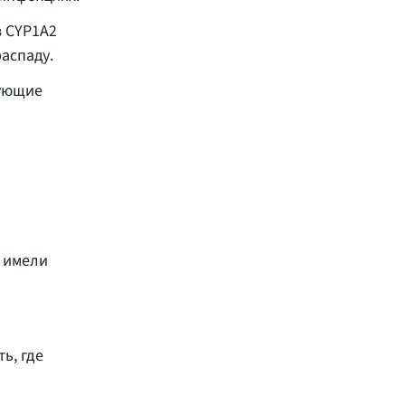
в CYP1A2
аспаду.
рующие
 имели
ь, где