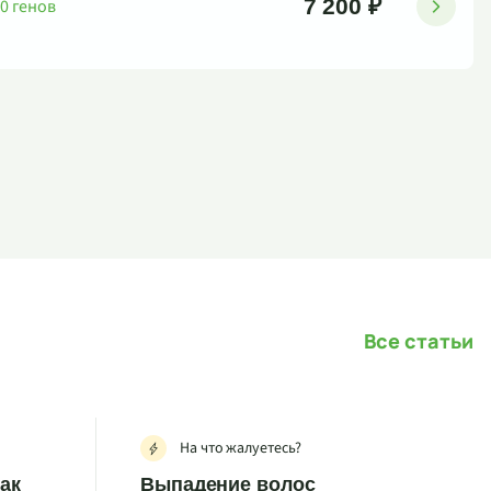
7 200 ₽
0 генов
Все статьи
На что жалуетесь?
как
Выпадение волос