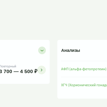
Анализы
Повторный
АФП (альфа-фетопротеин)
3 700 — 4 500 ₽
ХГЧ (Хорионический гонад