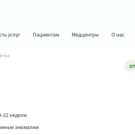
ть услуг
Пациентам
Медцентры
О нас
естра
от
9-22 недели
сомные аномалии