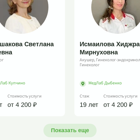
шакова Светлана
Исмаилова Хиджра
вна
Мирнуховна
ог
Акушер, Гинеколог-эндокринол
Гинеколог
Лаб Купчино
МедЛаб Дыбенко
Стоимость услуги
Стаж
Стоимость услуги
т
от 4 200 ₽
19 лет
от 4 200 ₽
Показать еще