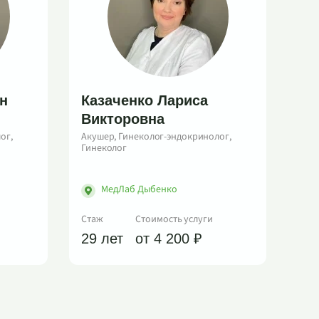
н
Казаченко Лариса
Викторовна
ог,
Акушер, Гинеколог-эндокринолог,
Гинеколог
МедЛаб Дыбенко
Стаж
Стоимость услуги
29 лет
от 4 200 ₽