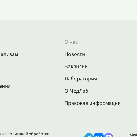
О нас
нализам
Новости
Вакансии
Лаборатория
ения
О МедЛаб
Правовая информация
сь с
политикой обработки
cli