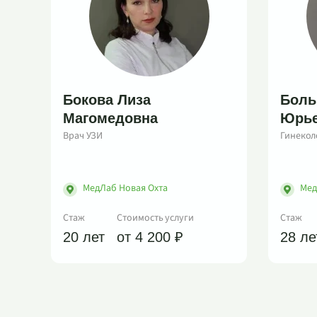
Бокова Лиза
Боль
Магомедовна
Юрье
Врач УЗИ
Гинекол
МедЛаб Новая Охта
Мед
Стаж
Стоимость услуги
Стаж
20 лет
от 4 200 ₽
28 ле