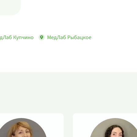
дЛаб Купчино
МедЛаб Рыбацкое