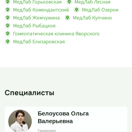
МедЛаб Горьковская
МедЛаб Лесная
МедЛаб Комендантский
МедЛаб Озерки
МедЛаб Жемчужина
МедЛаб Купчино
МедЛаб Рыбацкое
Гомеопатическая клиника Яворского
МедЛаб Елизаровская
Специалисты
Белоусова Ольга
Валерьевна
Гинеколог