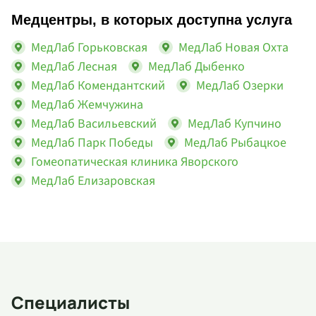
Медцентры, в которых доступна услуга
МедЛаб Горьковская
МедЛаб Новая Охта
МедЛаб Лесная
МедЛаб Дыбенко
МедЛаб Комендантский
МедЛаб Озерки
МедЛаб Жемчужина
МедЛаб Васильевский
МедЛаб Купчино
МедЛаб Парк Победы
МедЛаб Рыбацкое
Гомеопатическая клиника Яворского
МедЛаб Елизаровская
Специалисты