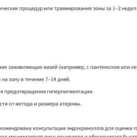
тических процедур или травмирования зоны за 1–2 недел
ние заживляющих мазей (например, с пантенолом или ле
на зону в течение 7–14 дней.
ля предотвращения гиперпигментации.
сти от метода и размера атеромы.
екомендована консультация эндокринолога для оценки 
дход минимизирует риск рецидивов и обеспечивает быст