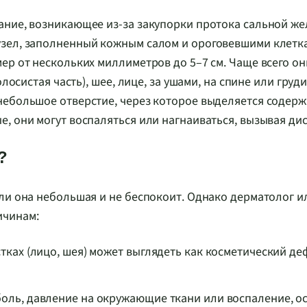
ание, возникающее из-за закупорки протока сальной же
узел, заполненный кожным салом и ороговевшими клетк
ер от нескольких миллиметров до 5–7 см. Чаще всего о
лосистая часть), шее, лице, за ушами, на спине или груд
небольшое отверстие, через которое выделяется содерж
, они могут воспаляться или нагнаиваться, вызывая ди
?
ли она небольшая и не беспокоит. Однако дерматолог 
ичинам:
тках (лицо, шея) может выглядеть как косметический де
оль, давление на окружающие ткани или воспаление, о