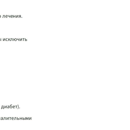
о лечения.
ы исключить
диабет).
спалительными