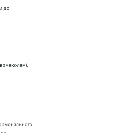
и до
вомеколем).
гормонального
рое