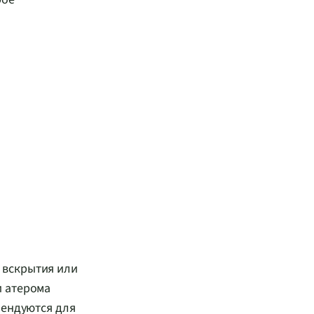
 вскрытия или
и атерома
мендуются для