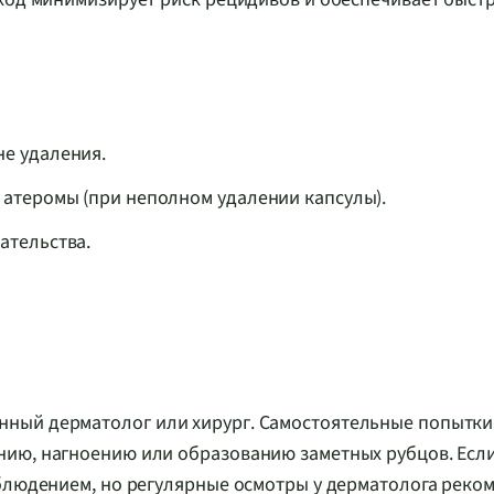
е удаления.
 атеромы (при неполном удалении капсулы).
ательства.
ный дерматолог или хирург. Самостоятельные попытки
нию, нагноению или образованию заметных рубцов. Есл
аблюдением, но регулярные осмотры у дерматолога реко