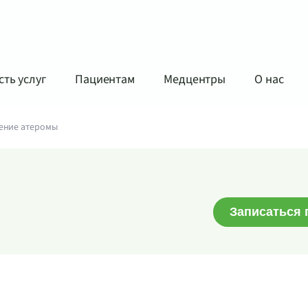
ть услуг
Пациентам
Медцентры
О нас
ение атеромы
Записаться 