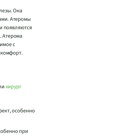
лезы. Она
ами. Атеромы
ни появляются
и. Атерома
имое с
скомфорт.
или
хирург
фект, особенно
собенно при