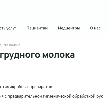
ть услуг
Пациентам
Медцентры
О нас
удного молока
 грудного молока
антимикробных препаратов.
я с предварительной гигиенической обработкой рук