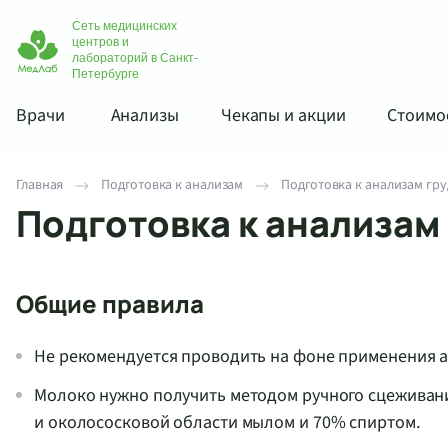
Сеть медицинских
центров и
лабораторий в Санкт-
Петербурге
Врачи
Анализы
Чекапы и акции
Стоимос
Главная
Подготовка к анализам
Подготовка к анализам гр
Подготовка к анализам
Общие правила
Не рекомендуется проводить на фоне применения 
Молоко нужно получить методом ручного сцеживани
и околососковой области мылом и 70% спиртом.