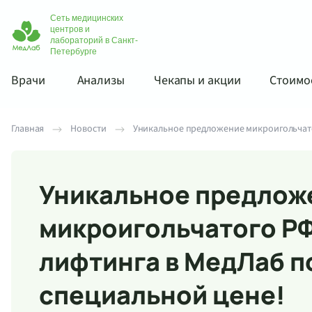
Сеть медицинских
центров и
лабораторий в Санкт-
Петербурге
Врачи
Анализы
Чекапы и акции
Стоимос
Главная
Новости
Уникальное предложение микроигольчато
Уникальное предлож
микроигольчатого Р
лифтинга в МедЛаб п
специальной цене!