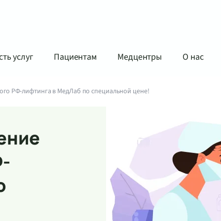
ть услуг
Пациентам
Медцентры
О нас
го РФ-лифтинга в МедЛаб по специальной цене!
ение
Ф-
о