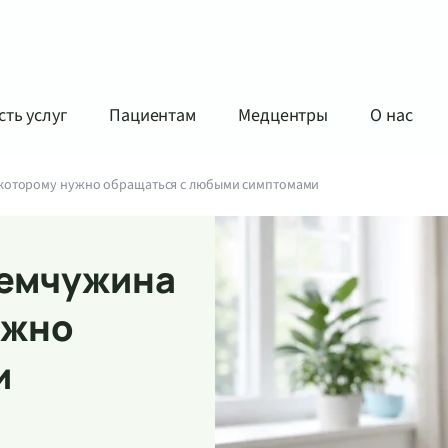
ть услуг
Пациентам
Медцентры
О нас
 которому нужно обращаться с любыми симптомами
Жемчужина
ужно
и