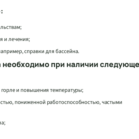
:
льствам;
я и лечения;
апример, справки для бассейна.
а необходимо при наличии следующ
в горле и повышения температуры;
остью, пониженной работоспособностью, частыми
а;