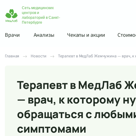
Сеть медицинских
центров и
лабораторий в Санкт-
Петербурге
Врачи
Анализы
Чекапы и акции
Стоимос
Главная
Новости
Терапевт в МедЛаб Жемчужина — врач, к
Терапевт в МедЛаб 
— врач, к которому н
обращаться с любым
симптомами