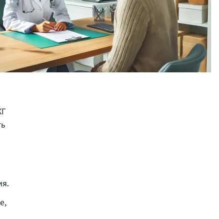
КГ
ть
ия.
е,