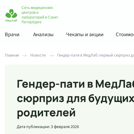
Сеть медицинских
центров и
лабораторий в Санкт-
Петербурге
Врачи
Анализы
Чекапы и акции
Стоимос
Главная
Новости
Гендер-пати в МедЛаб: первый сюрприз д
Гендер-пати в МедЛа
сюрприз для будущи
родителей
Дата публикации: 3 февраля 2026