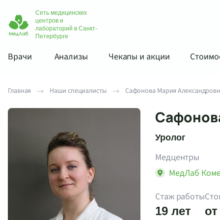
Сеть медицинских
центров и
лабораторий в Санкт-
Петербурге
Врачи
Анализы
Чекапы и акции
Стоимос
Главная
Наши специалисты
Сафонова Мария Александров
Сафонов
Уролог
Медцентры
МедЛаб Ком
Стаж работы
Сто
19 лет
от