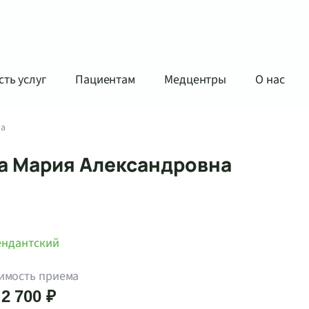
ть услуг
Пациентам
Медцентры
О нас
на
а Мария Александровна
ендантский
имость приема
 2 700 ₽