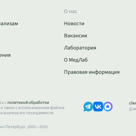
О нас
нализам
Новости
Вакансии
Лаборатория
ения
О МедЛаб
Правовая информация
сь с
политикой обработки
cli
, а также с использованием файлов
Для
 и анализа его посещаемости.
нкт-Петербург, 2003—2026