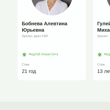
Бобнева Алевтина
Гуле
Юрьевна
Миха
Уролог, врач УЗИ
Уролог
МедЛаб Новая Охта
Мед
Стаж
Стаж
21 год
13 ле